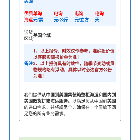
美国
优质
单询
电询
电询
电询
海运
元/票
元/公斤
元/立方
天
送货
美国全域
区域
1、以上报价、时效仅作参考，准确报价请
以客服实际报价单为准！
备注
2、以上报价具有时效性，随季节变动或货
物规格略有浮动，具体以时必达官方公告
为准！
我们提供
从中国到美国集装箱整柜海运和国内到
美国散货拼箱海运服务。
以满足您从中国到
美国
的进口需求，并将竭尽全力确保在一个屋檐下满
足您的所有业务需求。