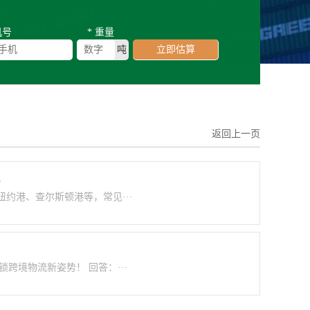
机号
* 重量
吨
立即估算
返回上一页
5
约港、查尔斯顿港等，常见···
跨境物流新姿势！ 回答：···