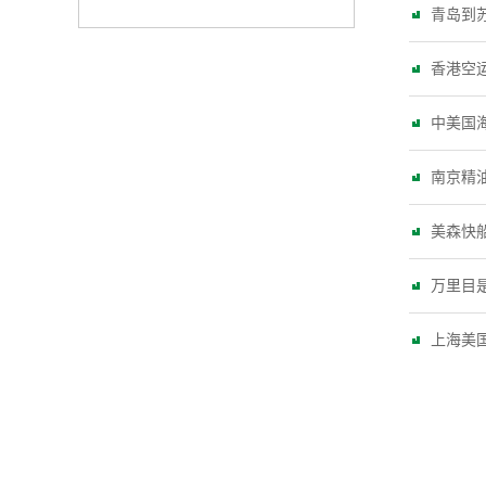
青岛到
香港空
中美国
南京精
美森快
万里目
上海美