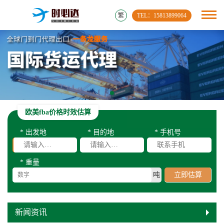
繁
TEL：15813899064
欧美fba价格时效估算
* 出发地
* 目的地
* 手机号
* 重量
吨
立即估算
新闻资讯