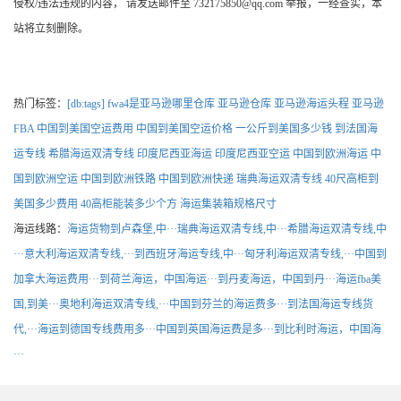
侵权/违法违规的内容， 请发送邮件至 732175850@qq.com 举报，一经查实，本
站将立刻删除。
热门标签：
[db:tags]
fwa4是亚马逊哪里仓库
亚马逊仓库
亚马逊海运头程
亚马逊
FBA
中国到美国空运费用
中国到美国空运价格
一公斤到美国多少钱
到法国海
运专线
希腊海运双清专线
印度尼西亚海运
印度尼西亚空运
中国到欧洲海运
中
国到欧洲空运
中国到欧洲铁路
中国到欧洲快递
瑞典海运双清专线
40尺高柜到
美国多少费用
40高柜能装多少个方
海运集装箱规格尺寸
海运线路：
海运货物到卢森堡,中···
瑞典海运双清专线,中···
希腊海运双清专线,中
···
意大利海运双清专线,···
到西班牙海运专线,中···
匈牙利海运双清专线,···
中国到
加拿大海运费用···
到荷兰海运，中国海运···
到丹麦海运，中国到丹···
海运fba美
国,到美···
奥地利海运双清专线,···
中国到芬兰的海运费多···
到法国海运专线货
代,···
海运到德国专线费用多···
中国到英国海运费是多···
到比利时海运，中国海
···