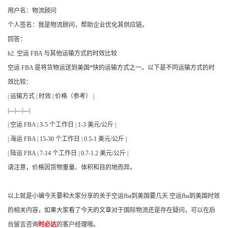
用户名：物流顾问
个人签名：我是物流顾问，帮助企业优化其供应链。
回答：
h2. 空运 FBA 与其他运输方式的时效比较
空运 FBA 是将货物运送到美国*快的运输方式之一。以下是不同运输方式的时
效比较：
| 运输方式 | 时效 | 价格（参考） |
|---|---|---|
| 空运 FBA | 3-5 个工作日 | 1-3 美元/公斤 |
| 海运 FBA | 15-30 个工作日 | 0.5-1 美元/公斤 |
| 陆运 FBA | 7-14 个工作日 | 0.7-1.2 美元/公斤 |
请注意，价格因货物重量、体积和目的地而异。
以上就是小编今天要和大家分享的关于空运fba到美国要几天 空运fba到美国时效
的相关内容，如果大家看了今天的文章对于国际物流还是存在疑问，可以在后
台留言咨询
时必达
的客户经理哦。