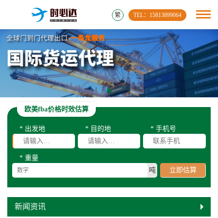
繁
TEL：15813899064
欧美fba价格时效估算
* 出发地
* 目的地
* 手机号
* 重量
吨
立即估算
新闻资讯