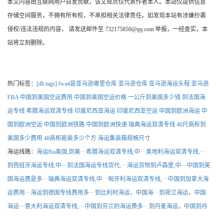
本文内容由互联网用户自发贡献，该文观点仅代表作者本人。本站仅提供信息
存储空间服务，不拥有所有权，不承担相关法律责任。如发现本站有涉嫌抄袭
侵权/违法违规的内容， 请发送邮件至 732175850@qq.com 举报，一经查实，本
站将立刻删除。
热门标签：
[db:tags]
fwa4是亚马逊哪里仓库
亚马逊仓库
亚马逊海运头程
亚马逊
FBA
中国到美国空运费用
中国到美国空运价格
一公斤到美国多少钱
到法国海
运专线
希腊海运双清专线
印度尼西亚海运
印度尼西亚空运
中国到欧洲海运
中
国到欧洲空运
中国到欧洲铁路
中国到欧洲快递
瑞典海运双清专线
40尺高柜到
美国多少费用
40高柜能装多少个方
海运集装箱规格尺寸
海运线路：
海运fba美国,到美···
希腊海运双清专线,中···
奥地利海运双清专线,···
到西班牙海运专线,中···
到法国海运专线货代,···
海运货物到卢森堡,中···
中国到英
国海运费是多···
瑞典海运双清专线,中···
匈牙利海运双清专线,···
中国到加拿大海
运费用···
海运到德国专线费用多···
到比利时海运，中国海···
到荷兰海运，中国
海运···
意大利海运双清专线,···
中国到芬兰的海运费多···
到丹麦海运，中国到丹