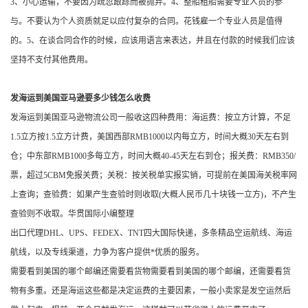
3、小心运输，不要因为疏忽跟踪而被抛弃。4、整船租船需要专业人员的参
与。不要认为个人资质就足以应付复杂的合同。花钱雇一个专业人员是值得
的。5、在谈合同合作的时候，应该用语言来表达，并且在付款的时候我们应该
坚持不支付其他费用。
发海运到美国亚马逊要多少钱怎么收费
发海运到美国亚马逊物流公司一般收这四种费用：海运费：按立方计算，不足
1.5立方按1.5立方计费，美国西部RMB1000以内每立方，时间大概30天左右到
仓；中东部RMB1000多每立方，时间大概40-45天左右到仓；报关费：RMB350/
票，超过5CBM免报关费；关税：按关税单实报实销，可提前在美国海关税率网
上查询；查验费：如果产生查验时则收取(大概人民币几十块钱一立方)，不产生
查验则不收取。华贯国际小编整理
出口代理DHL、UPS、FEDEX、TNT四大国际快递，多条精品空运航线、海运
航线，以及专线渠道，力争为客户提供*优质的服务。
需要看到美国的哪个邮编还需要看货物需要看到美国的哪个邮编，还需要看货
物有多重。还是海运这些都是决定运费的主要因素，一般小卖家是发空运然后