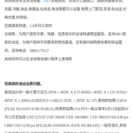
台快物流专注台湾快递、
FBA
头程物流、台湾小三通进口、国际快递等业务。
衣服,书籍,食品,保健品,化妆品,电池等都可以运输.免费上门取货,双清,包派送,价
格优惠,时效快。
往美国发快递，3-4天可以到的
全球寄，为用户提供方便、快捷、优质低价的全球快递寄送服务。支持200+国
家的派送，为用户提供不同需求的物流渠道，还有国内网购寄包裹的转运服
务。咨询电话：18081179127
具体的你可以在
全球寄快递
小程序上查询呢
到美国的海运运费问题。
美线运价的一般计算方法为:20'DC= 40'DC X 0.75 40'HQ= 40'DC X 1.125 45'HQ=
40'DC X 1.266HAZARDOUS CARGO 20'DC = 20'DC X1.3六,美线附加费 (1)PSS
(PEAK SEASON SURCHARGE) 旺季附加费USA PSS一般从每年6月15日起到10
月31日至加收 USD 225/20' USD 300/40' USD 340/40HC USD 380/45'USD 6.00 per
CBM USD 12.00 per MT(2)GRI (GENERAL RATE INCREASE) 一般性涨价,具体