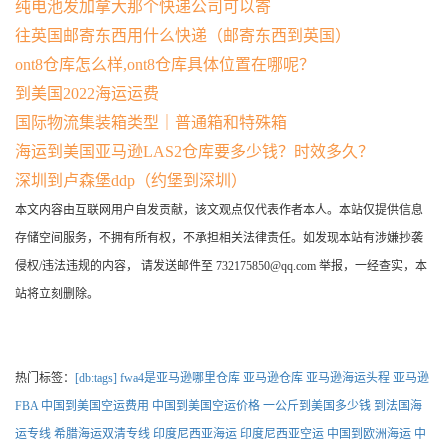
纯电池发加拿大那个快递公司可以寄
往英国邮寄东西用什么快递（邮寄东西到英国）
ont8仓库怎么样,ont8仓库具体位置在哪呢？
到美国2022海运运费
国际物流集装箱类型｜普通箱和特殊箱
海运到美国亚马逊LAS2仓库要多少钱？时效多久？
深圳到卢森堡ddp（约堡到深圳）
本文内容由互联网用户自发贡献，该文观点仅代表作者本人。本站仅提供信息
存储空间服务，不拥有所有权，不承担相关法律责任。如发现本站有涉嫌抄袭
侵权/违法违规的内容， 请发送邮件至 732175850@qq.com 举报，一经查实，本
站将立刻删除。
热门标签：
[db:tags]
fwa4是亚马逊哪里仓库
亚马逊仓库
亚马逊海运头程
亚马逊
FBA
中国到美国空运费用
中国到美国空运价格
一公斤到美国多少钱
到法国海
运专线
希腊海运双清专线
印度尼西亚海运
印度尼西亚空运
中国到欧洲海运
中