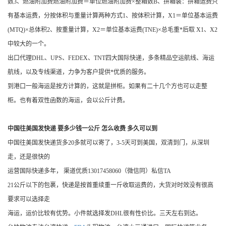
数3、燃油附加费燃油附加费＝单位燃油附加费×整箱数B、拼箱装：拼箱运费只
有基本运费，分按体积与重量计算两种方式1、按体积计算，X1＝单位基本运费
(MTQ)×总体积2、按重量计算，X2＝单位基本运费(TNE)×总毛重*后取 X1、X2
中较大的一个。
出口代理DHL、UPS、FEDEX、TNT四大国际快递，多条精品空运航线、海运
航线，以及专线渠道，力争为客户提供*优质的服务。
到港口一般海运是按方计算的，这就是拼柜。如果有二十几个方也可以走整
柜。也有着双性函数的海运，会以公斤计费。
中国往美国发快递 要多少钱一公斤 怎么收费 多久可以到
中国往美国发快递货多20多就可以寄了，3-5天可到美国，双清到门，从深圳
走，还是很快的
运营国际快递多年， 渠道优质13017458060（微信同）私信TA
21公斤以下的包裹，快递是按首重续重一斤收取运费的，大货对时效没有很高
要求可以选择走
海运，运价比较有优势。小件就选择发DHL很有性价比。三天左右到达。