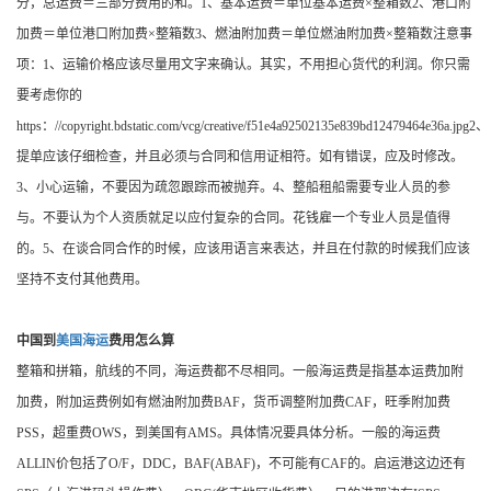
分，总运费＝三部分费用的和。1、基本运费＝单位基本运费×整箱数2、港口附
加费＝单位港口附加费×整箱数3、燃油附加费＝单位燃油附加费×整箱数注意事
项：1、运输价格应该尽量用文字来确认。其实，不用担心货代的利润。你只需
要考虑你的
https：//copyright.bdstatic.com/vcg/creative/f51e4a92502135e839bd12479464e36a.jpg2、
提单应该仔细检查，并且必须与合同和信用证相符。如有错误，应及时修改。
3、小心运输，不要因为疏忽跟踪而被抛弃。4、整船租船需要专业人员的参
与。不要认为个人资质就足以应付复杂的合同。花钱雇一个专业人员是值得
的。5、在谈合同合作的时候，应该用语言来表达，并且在付款的时候我们应该
坚持不支付其他费用。
中国到
美国海运
费用怎么算
整箱和拼箱，航线的不同，海运费都不尽相同。一般海运费是指基本运费加附
加费，附加运费例如有燃油附加费BAF，货币调整附加费CAF，旺季附加费
PSS，超重费OWS，到美国有AMS。具体情况要具体分析。一般的海运费
ALLIN价包括了O/F，DDC，BAF(ABAF)，不可能有CAF的。启运港这边还有