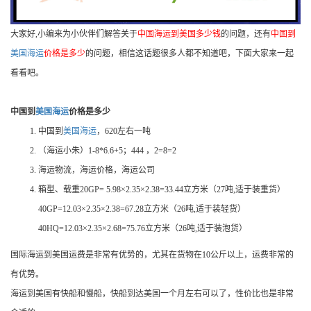
大家好,小编来为小伙伴们解答关于
中国海运到美国多少钱
的问题，还有
中国到
美国海运
价格是多少
的问题，相信这话题很多人都不知道吧，下面大家来一起
看看吧。
中国到
美国海运
价格是多少
中国到
美国海运
，620左右一吨
（海运小朱）1-8*6.6+5；444 ，2=8=2
海运物流，海运价格，海运公司
箱型、载重20GP= 5.98×2.35×2.38=33.44立方米（27吨,适于装重货）
40GP=12.03×2.35×2.38=67.28立方米（26吨,适于装轻货）
40HQ=12.03×2.35×2.68=75.76立方米（26吨,适于装泡货）
国际海运到美国运费是非常有优势的，尤其在货物在10公斤以上，运费非常的
有优势。
海运到美国有快船和慢船，快船到达美国一个月左右可以了，性价比也是非常