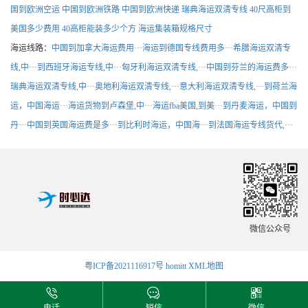
国到欧洲空运
中国到欧洲铁路
中国到欧洲快递
瑞典海运双清专线
40尺高柜到
美国多少费用
40高柜能装多少个方
海运集装箱规格尺寸
海运线路：
中国到加拿大海运费用···
海运到德国专线费用多···
希腊海运双清专
线,中···
到西班牙海运专线,中···
匈牙利海运双清专线,···
中国到芬兰的海运费多···
瑞典海运双清专线,中···
奥地利海运双清专线,···
意大利海运双清专线,···
到荷兰海
运，中国海运···
海运货物到卢森堡,中···
海运fba美国,到美···
到丹麦海运，中国到
丹···
中国到英国海运费是多···
到比利时海运，中国海···
到法国海运专线货代,···
微信公众号
粤ICP备2021116917号
homitt
XML地图