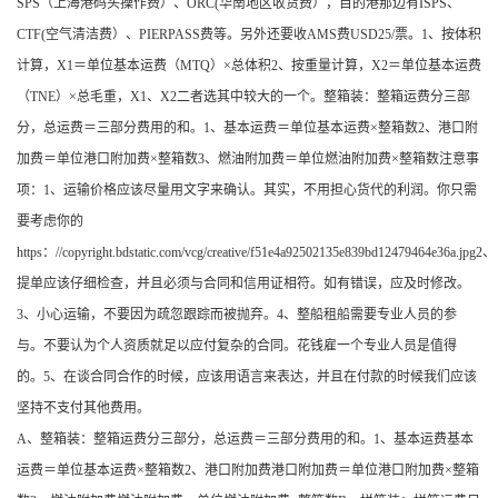
SPS（上海港码头操作费）、ORC(华南地区收货费），目的港那边有ISPS、
CTF(空气清洁费）、PIERPASS费等。另外还要收AMS费USD25/票。1、按体积
计算，X1＝单位基本运费（MTQ）×总体积2、按重量计算，X2＝单位基本运费
（TNE）×总毛重，X1、X2二者选其中较大的一个。整箱装：整箱运费分三部
分，总运费＝三部分费用的和。1、基本运费＝单位基本运费×整箱数2、港口附
加费＝单位港口附加费×整箱数3、燃油附加费＝单位燃油附加费×整箱数注意事
项：1、运输价格应该尽量用文字来确认。其实，不用担心货代的利润。你只需
要考虑你的
https：//copyright.bdstatic.com/vcg/creative/f51e4a92502135e839bd12479464e36a.jpg2、
提单应该仔细检查，并且必须与合同和信用证相符。如有错误，应及时修改。
3、小心运输，不要因为疏忽跟踪而被抛弃。4、整船租船需要专业人员的参
与。不要认为个人资质就足以应付复杂的合同。花钱雇一个专业人员是值得
的。5、在谈合同合作的时候，应该用语言来表达，并且在付款的时候我们应该
坚持不支付其他费用。
A、整箱装：整箱运费分三部分，总运费＝三部分费用的和。1、基本运费基本
运费＝单位基本运费×整箱数2、港口附加费港口附加费＝单位港口附加费×整箱