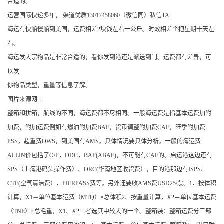
合适的。
运营国际快递多年， 渠道优质13017458060（微信同）私信TA
海运有快船慢船到美国，运费相差2块钱左右一公斤。时效相差个把星期十天左
右。
海运发大宗物品是非常合适的，看你发到港还是派送到门。运费都有差异，可
以发
你物品类型，重量等信息了解。
图片来源网上
整箱和拼箱，航线的不同，海运费都不尽相同。一般海运费是指基本运费加附
加费，附加运费例如有燃油附加费BAF，货币调整附加费CAF，旺季附加费
PSS，超重费OWS，到美国有AMS。具体情况要具体分析。一般的海运费
ALLIN价包括了O/F，DDC，BAF(ABAF)，不可能有CAF的。启运港这边还有
SPS（上海港码头操作费）、ORC(华南地区收货费），目的港那边有ISPS、
CTF(空气清洁费）、PIERPASS费等。另外还要收AMS费USD25/票。1、按体积
计算，X1＝单位基本运费（MTQ）×总体积2、按重量计算，X2＝单位基本运费
（TNE）×总毛重，X1、X2二者选其中较大的一个。整箱装：整箱运费分三部