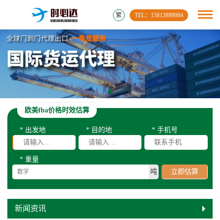
繁
TEL：15813899064
欧美fba价格时效估算
* 出发地
* 目的地
* 手机号
* 重量
吨
立即估算
新闻资讯