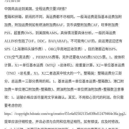
75/150/150
中国商品运到美国，全程运费只要3块钱？
整箱和拼箱，航线的不同，海运费都不尽相同。一般海运费是指基本运费加附
加费，附加运费例如有燃油附加费BAF，货币调整附加费CAF，旺季附加费
PSS，超重费OWS，到美国有AMS。具体情况要具体分析。一般的海运费
ALLIN价包括了O/F，DDC，BAF(ABAF)，不可能有CAF的。启运港这边还有
SPS（上海港码头操作费）、ORC(华南地区收货费），目的港那边有ISPS、
CTF(空气清洁费）、PIERPASS费等。另外还要收AMS费USD25/票。1、按体积
计算，X1＝单位基本运费（MTQ）×总体积2、按重量计算，X2＝单位基本运费
（TNE）×总毛重，X1、X2二者选其中较大的一个。整箱装：整箱运费分三部
分，总运费＝三部分费用的和。1、基本运费＝单位基本运费×整箱数2、港口附
加费＝单位港口附加费×整箱数3、燃油附加费＝单位燃油附加费×整箱数注意事
项：1、运输价格应该尽量用文字来确认。其实，不用担心货代的利润。你只需
要考虑你的
https：//copyright.bdstatic.com/vcg/creative/f51e4a92502135e839bd12479464e36a.jpg2、
提单应该仔细检查，并且必须与合同和信用证相符。如有错误，应及时修改。