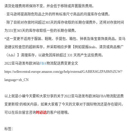
清货处理费用将保持不变，并会低于移除或弃置服务费用。
· 亚马逊将提高除危险品之外的所有标准尺寸商品的月度库存仓储费。
· 除了目前对存放时间超过365天的库存收取的长期仓储费外，还将对存放时间
为331至365天的库存收取低一些的长期仓储费。
*这一变更不适用于服装、鞋靴、手提包、箱包、钟表及珠宝首饰类商品。亚马
逊建议检查您的超龄库存，并采取相应步骤【例如提报deals、清货或商品推广
（Ads）】清理库存，以避免因库龄超过 331 天而产生这些费用。
2022亚马逊发布欧洲站
FBA
物流配送费变更全文
https://sellercentral-europe.amazon.com/gp/help/external/GABBX6GZPA8MSZGW?
language=zh_CN
以上就是小编今天要和大家分享的关于2022亚马逊发布欧洲站FBA物流配送费
变更新规!的相关内容，如果大家看了今天的文章对于国际物流还是存在疑问，
可以在后台留言咨询
时必达
的客户经理哦。
标签：