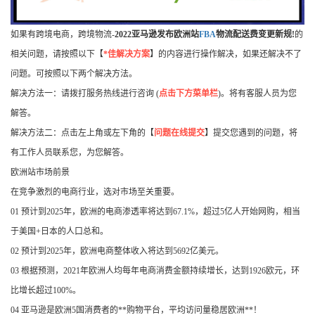
如果有跨境电商，跨境物流-
2022亚马逊发布欧洲站
FBA
物流配送费变更新规!
的
相关问题，请按照以下【
*佳解决方案
】的内容进行操作解决，如果还解决不了
问题。可按照以下两个解决方法。
解决方法一：请拨打服务热线进行咨询 (
点击下方菜单栏
)。将有客服人员为您
解答。
解决方法二：点击左上角或左下角的【
问题在线提交
】提交您遇到的问题，将
有工作人员联系您，为您解答。
欧洲站市场前景
在竞争激烈的电商行业，选对市场至关重要。
01 预计到2025年，欧洲的电商渗透率将达到67.1%，超过5亿人开始网购，相当
于美国+日本的人口总和。
02 预计到2025年，欧洲电商整体收入将达到5692亿美元。
03 根据预测，2021年欧洲人均每年电商消费金额持续增长，达到1926欧元，环
比增长超过100%。
04 亚马逊是欧洲5国消费者的**购物平台，平均访问量稳居欧洲**！