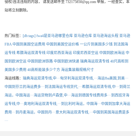
侵权/违法违规的内容， 请发送邮件至 732175850@qq.com 举报，一经查实，本
站将立刻删除。
热门标签：
[db:tags]
fwa4是亚马逊哪里仓库
亚马逊仓库
亚马逊海运头程
亚马逊
FBA
中国到美国空运费用
中国到美国空运价格
一公斤到美国多少钱
到法国海
运专线
希腊海运双清专线
印度尼西亚海运
印度尼西亚空运
中国到欧洲海运
中
国到欧洲空运
中国到欧洲铁路
中国到欧洲快递
瑞典海运双清专线
40尺高柜到
美国多少费用
40高柜能装多少个方
海运集装箱规格尺寸
海运线路：
瑞典海运双清专线,中···
匈牙利海运双清专线,···
海运fba美国,到美···
中国到芬兰的海运费多···
到法国海运专线货代,···
希腊海运双清专线,中···
到荷兰
海运，中国海运···
海运货物到卢森堡,中···
海运到德国专线费用多···
到西班牙海
运专线,中···
奥地利海运双清专线,···
到比利时海运，中国海···
中国到加拿大海运
费用···
到丹麦海运，中国到丹···
意大利海运双清专线,···
中国到英国海运费是多
···