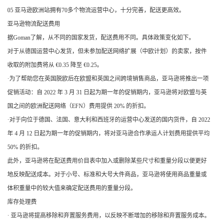
05 亚马逊欧洲站拥有70多个物流运营中心，十分完善，配送更高效。
亚马逊物流配送费用
据Goman了解，从不同的国家发货，配送费用不同。具体政策变化如下。
对于从德国运营中心发货，但未参加配送网络扩展（中欧计划）的卖家，按件
收取的附加费将从 €0.35 降至 €0.25。
·为了帮助您在英国脱欧后在欧盟和英国之间跨境销售商品，亚马逊将推出一项
促销活动：自 2022 年 3 月 31 日起为期一年的促销期内，亚马逊将对欧盟与英
国之间的欧洲配送网络（EFN）费用提供 20% 的折扣。
·对于向位于德国、法国、意大利和西班牙的运营中心发送的国内货件，自 2022
年 4 月 12 日起为期一年的促销期内，将对亚马逊合作承运人计划费用提供平均
50% 的折扣。
此外，亚马逊将在配送费用价目表中加入或删除某些尺寸和重量分段以便更好
地反映配送成本。对于小号、标准和大号大件商品，亚马逊将使用商品重量或
体积重量中的较大值来确定配送费用的重量分段。
库存处理费
· 亚马逊将提高移除和弃置服务费用，以反映不断增加的移除和弃置服务成本。