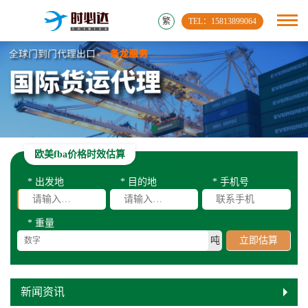
繁
TEL：15813899064
欧美fba价格时效估算
* 出发地
* 目的地
* 手机号
* 重量
吨
立即估算
新闻资讯