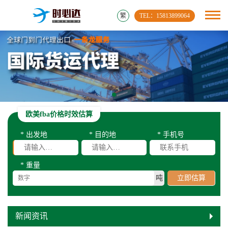
繁
TEL：15813899064
欧美fba价格时效估算
* 出发地
* 目的地
* 手机号
* 重量
吨
立即估算
新闻资讯