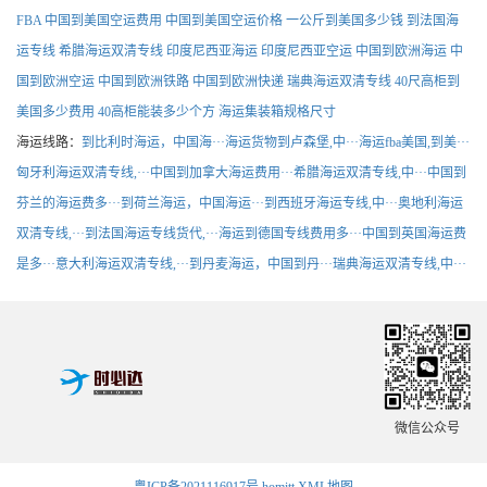
FBA
中国到美国空运费用
中国到美国空运价格
一公斤到美国多少钱
到法国海
运专线
希腊海运双清专线
印度尼西亚海运
印度尼西亚空运
中国到欧洲海运
中
国到欧洲空运
中国到欧洲铁路
中国到欧洲快递
瑞典海运双清专线
40尺高柜到
美国多少费用
40高柜能装多少个方
海运集装箱规格尺寸
海运线路：
到比利时海运，中国海···
海运货物到卢森堡,中···
海运fba美国,到美···
匈牙利海运双清专线,···
中国到加拿大海运费用···
希腊海运双清专线,中···
中国到
芬兰的海运费多···
到荷兰海运，中国海运···
到西班牙海运专线,中···
奥地利海运
双清专线,···
到法国海运专线货代,···
海运到德国专线费用多···
中国到英国海运费
是多···
意大利海运双清专线,···
到丹麦海运，中国到丹···
瑞典海运双清专线,中···
微信公众号