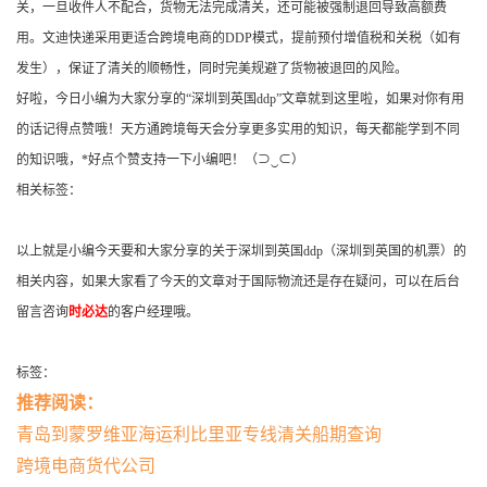
关，一旦收件人不配合，货物无法完成清关，还可能被强制退回导致高额费
用。文迪快递采用更适合跨境电商的DDP模式，提前预付增值税和关税（如有
发生），保证了清关的顺畅性，同时完美规避了货物被退回的风险。
好啦，今日小编为大家分享的“深圳到英国ddp”文章就到这里啦，如果对你有用
的话记得点赞哦！天方通跨境每天会分享更多实用的知识，每天都能学到不同
的知识哦，*好点个赞支持一下小编吧！（⊃‿⊂）
相关标签：
以上就是小编今天要和大家分享的关于深圳到英国ddp（深圳到英国的机票）的
相关内容，如果大家看了今天的文章对于国际物流还是存在疑问，可以在后台
留言咨询
时必达
的客户经理哦。
标签：
推荐阅读：
青岛到蒙罗维亚海运利比里亚专线清关船期查询
跨境电商货代公司