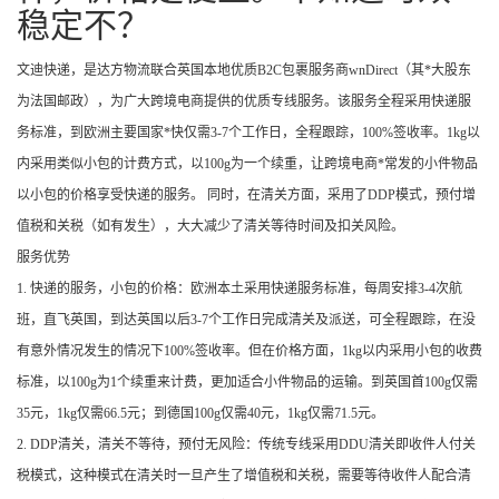
稳定不？
文迪快递，是达方物流联合英国本地优质B2C包裹服务商wnDirect（其*大股东
为法国邮政），为广大跨境电商提供的优质专线服务。该服务全程采用快递服
务标准，到欧洲主要国家*快仅需3-7个工作日，全程跟踪，100%签收率。1kg以
内采用类似小包的计费方式，以100g为一个续重，让跨境电商*常发的小件物品
以小包的价格享受快递的服务。 同时，在清关方面，采用了DDP模式，预付增
值税和关税（如有发生），大大减少了清关等待时间及扣关风险。
服务优势
1. 快递的服务，小包的价格：欧洲本土采用快递服务标准，每周安排3-4次航
班，直飞英国，到达英国以后3-7个工作日完成清关及派送，可全程跟踪，在没
有意外情况发生的情况下100%签收率。但在价格方面，1kg以内采用小包的收费
标准，以100g为1个续重来计费，更加适合小件物品的运输。到英国首100g仅需
35元，1kg仅需66.5元；到德国100g仅需40元，1kg仅需71.5元。
2. DDP清关，清关不等待，预付无风险：传统专线采用DDU清关即收件人付关
税模式，这种模式在清关时一旦产生了增值税和关税，需要等待收件人配合清