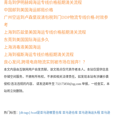
青岛到伊明赫姆海运专线价格船期清关流程
中国邮到美国海运邮局价格
广州空运到卢森堡双清包税到门DDP物流专线价格-时效参
考
上海到匹兹堡美国海运专线价格船期清关流程
东莞到美国国际海运多久
上海消毒液美国海运
上海到福斯海运专线价格船期清关流程
良心发问,跨境电商物流实则被市场在抛弃！？
本文内容由互联网用户自发贡献，该文观点仅代表作者本人。本站仅提供信息
存储空间服务，不拥有所有权，不承担相关法律责任。如发现本站有涉嫌抄袭
侵权/违法违规的内容， 请发送邮件至 732175850@qq.com 举报，一经查实，本
站将立刻删除。
热门标签：
[db:tags]
fwa4是亚马逊哪里仓库
亚马逊仓库
亚马逊海运头程
亚马逊