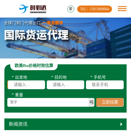
繁
TEL：15813899064
欧美fba价格时效估算
* 出发地
* 目的地
* 手机号
* 重量
吨
立即估算
新闻资讯