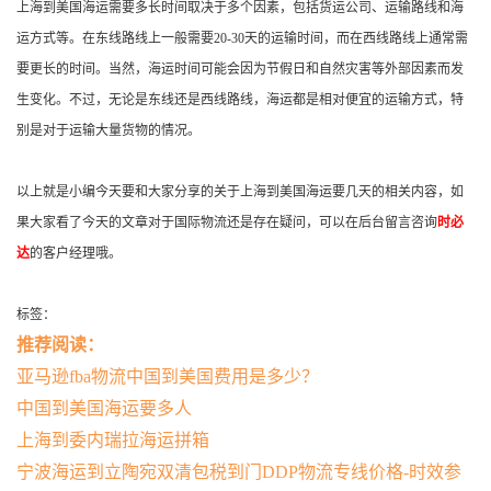
上海到美国海运需要多长时间取决于多个因素，包括货运公司、运输路线和海
运方式等。在东线路线上一般需要20-30天的运输时间，而在西线路线上通常需
要更长的时间。当然，海运时间可能会因为节假日和自然灾害等外部因素而发
生变化。不过，无论是东线还是西线路线，海运都是相对便宜的运输方式，特
别是对于运输大量货物的情况。
以上就是小编今天要和大家分享的关于上海到美国海运要几天的相关内容，如
果大家看了今天的文章对于国际物流还是存在疑问，可以在后台留言咨询
时必
达
的客户经理哦。
标签：
推荐阅读：
亚马逊fba物流中国到美国费用是多少？
中国到美国海运要多人
上海到委内瑞拉海运拼箱
宁波海运到立陶宛双清包税到门DDP物流专线价格-时效参