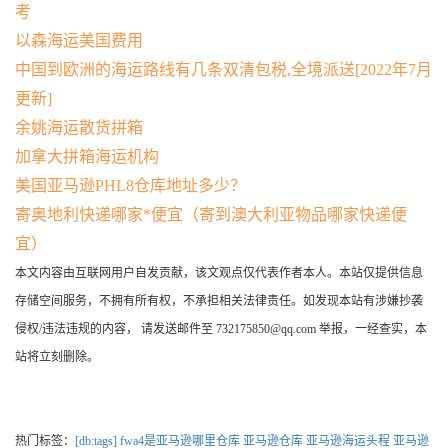
考
以森海运美国费用
中国到欧洲的海运路线有几条双清包税,全境派送[2022年7月
更新]
余姚海运散货拼箱
加拿大拼箱海运机构
美国亚马逊PHL8仓库地址多少？
寄奥地利快递哪家*便宜（寄到澳大利亚物品哪家快递便
宜）
本文内容由互联网用户自发贡献，该文观点仅代表作者本人。本站仅提供信息
存储空间服务，不拥有所有权，不承担相关法律责任。如发现本站有涉嫌抄袭
侵权/违法违规的内容， 请发送邮件至 732175850@qq.com 举报，一经查实，本
站将立刻删除。
热门标签：
[db:tags]
fwa4是亚马逊哪里仓库
亚马逊仓库
亚马逊海运头程
亚马逊