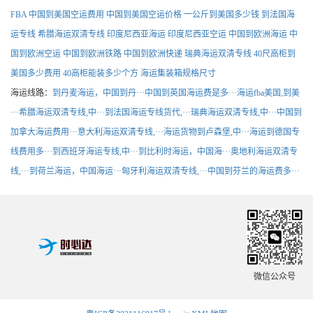
FBA
中国到美国空运费用
中国到美国空运价格
一公斤到美国多少钱
到法国海
运专线
希腊海运双清专线
印度尼西亚海运
印度尼西亚空运
中国到欧洲海运
中
国到欧洲空运
中国到欧洲铁路
中国到欧洲快递
瑞典海运双清专线
40尺高柜到
美国多少费用
40高柜能装多少个方
海运集装箱规格尺寸
海运线路：
到丹麦海运，中国到丹···
中国到英国海运费是多···
海运fba美国,到美
···
希腊海运双清专线,中···
到法国海运专线货代,···
瑞典海运双清专线,中···
中国到
加拿大海运费用···
意大利海运双清专线,···
海运货物到卢森堡,中···
海运到德国专
线费用多···
到西班牙海运专线,中···
到比利时海运，中国海···
奥地利海运双清专
线,···
到荷兰海运，中国海运···
匈牙利海运双清专线,···
中国到芬兰的海运费多···
微信公众号