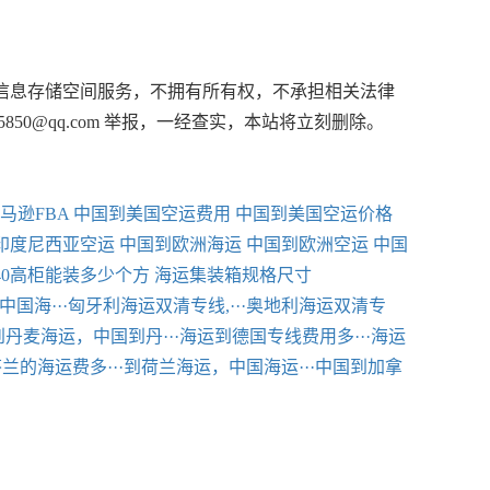
信息存储空间服务，不拥有所有权，不承担相关法律
850@qq.com 举报，一经查实，本站将立刻删除。
马逊FBA
中国到美国空运费用
中国到美国空运价格
印度尼西亚空运
中国到欧洲海运
中国到欧洲空运
中国
40高柜能装多少个方
海运集装箱规格尺寸
国海···
匈牙利海运双清专线,···
奥地利海运双清专
到丹麦海运，中国到丹···
海运到德国专线费用多···
海运
兰的海运费多···
到荷兰海运，中国海运···
中国到加拿