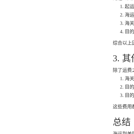
起
海
海
目
综合以上
3. 
除了运费
海
目
目
这些费用
总结
海运到美