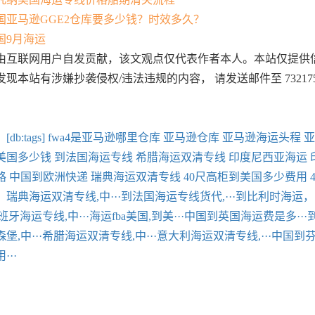
国亚马逊GGE2仓库要多少钱？时效多久？
国9月海运
由互联网用户自发贡献，该文观点仅代表作者本人。本站仅提供
现本站有涉嫌抄袭侵权/违法违规的内容， 请发送邮件至 732175
：
[db:tags]
fwa4是亚马逊哪里仓库
亚马逊仓库
亚马逊海运头程
亚
美国多少钱
到法国海运专线
希腊海运双清专线
印度尼西亚海运
路
中国到欧洲快递
瑞典海运双清专线
40尺高柜到美国多少费用
：
瑞典海运双清专线,中···
到法国海运专线货代,···
到比利时海运，中
班牙海运专线,中···
海运fba美国,到美···
中国到英国海运费是多···
堡,中···
希腊海运双清专线,中···
意大利海运双清专线,···
中国到芬
···