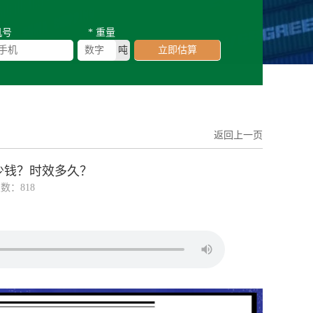
机号
* 重量
吨
立即估算
返回上一页
少钱？时效多久？
数：818