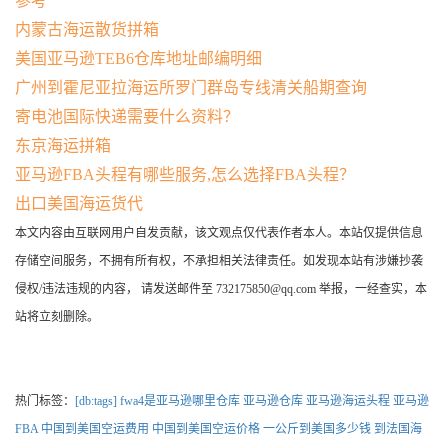
参考
内蒙古海运散货拼箱
美国亚马逊TEB6仓库地址邮编明细
广州到霍尼亚拉海运所罗门群岛专线清关船期查询
寄电池国际快递需要什么资料？
东京海运拼箱
亚马逊FBA头程有哪些服务,怎么选择FBA头程？
出口美国海运货代
本文内容由互联网用户自发贡献，该文观点仅代表作者本人。本站仅提供信息
存储空间服务，不拥有所有权，不承担相关法律责任。如发现本站有涉嫌抄袭
侵权/违法违规的内容， 请发送邮件至 732175850@qq.com 举报，一经查实，本
站将立刻删除。
热门标签：
[db:tags]
fwa4是亚马逊哪里仓库
亚马逊仓库
亚马逊海运头程
亚马逊
FBA
中国到美国空运费用
中国到美国空运价格
一公斤到美国多少钱
到法国海