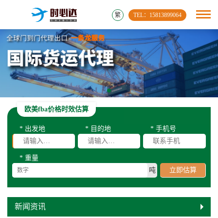
繁
TEL：15813899064
欧美fba价格时效估算
* 出发地
* 目的地
* 手机号
* 重量
吨
立即估算
新闻资讯