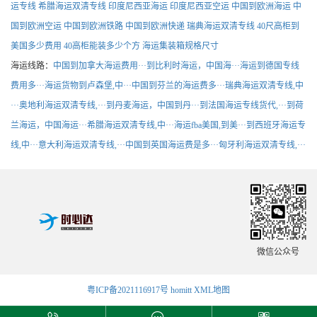
运专线
希腊海运双清专线
印度尼西亚海运
印度尼西亚空运
中国到欧洲海运
中
国到欧洲空运
中国到欧洲铁路
中国到欧洲快递
瑞典海运双清专线
40尺高柜到
美国多少费用
40高柜能装多少个方
海运集装箱规格尺寸
海运线路：
中国到加拿大海运费用···
到比利时海运，中国海···
海运到德国专线
费用多···
海运货物到卢森堡,中···
中国到芬兰的海运费多···
瑞典海运双清专线,中
···
奥地利海运双清专线,···
到丹麦海运，中国到丹···
到法国海运专线货代,···
到荷
兰海运，中国海运···
希腊海运双清专线,中···
海运fba美国,到美···
到西班牙海运专
线,中···
意大利海运双清专线,···
中国到英国海运费是多···
匈牙利海运双清专线,···
微信公众号
粤ICP备2021116917号
homitt
XML地图