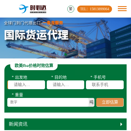
繁
TEL：15813899064
欧美fba价格时效估算
* 出发地
* 目的地
* 手机号
* 重量
吨
立即估算
新闻资讯