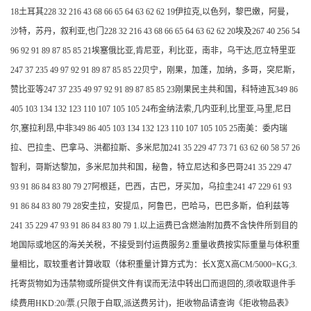
18土耳其228 32 216 43 68 66 65 64 63 62 62 19伊拉克,以色列，黎巴嫩，阿曼，
沙特，苏丹，叙利亚,也门228 32 216 43 68 66 65 64 63 62 62 20埃及267 40 256 54
96 92 91 89 87 85 85 21埃塞俄比亚,肯尼亚，利比亚，南非，乌干达,厄立特里亚
247 37 235 49 97 92 91 89 87 85 85 22贝宁，刚果，加蓬，加纳，多哥，突尼斯，
赞比亚等247 37 235 49 97 92 91 89 87 85 85 23刚果民主共和国，科特迪瓦349 86
405 103 134 132 123 110 107 105 105 24布金纳法索,几内亚利,比里亚,马里,尼日
尔,塞拉利昂,中非349 86 405 103 134 132 123 110 107 105 105 25南美：委内瑞
拉、巴拉圭、巴拿马、洪都拉斯、多米尼加241 35 229 47 73 71 63 62 60 58 57 26
智利，哥斯达黎加，多米尼加共和国，秘鲁，特立尼达和多巴哥241 35 229 47
93 91 86 84 83 80 79 27阿根廷，巴西，古巴，牙买加，乌拉圭241 47 229 61 93
91 86 84 83 80 79 28安圭拉，安提瓜，阿鲁巴，巴哈马，巴巴多斯，伯利兹等
241 35 229 47 93 91 86 84 83 80 79 1.以上运费已含燃油附加费不含快件所到目的
地国际或地区的海关关税，不接受到付运费服务2.重量收费按实际重量与体积重
量相比，取较重者计算收取（体积重量计算方式为：长X宽X高CM/5000=KG;3.
托寄货物如为违禁物或所提供文件有误而无法中转出口而退回的,须收取退件手
续费用HKD:20/票.(只限于自取,派送费另计)，拒收物品请查询《拒收物品表》