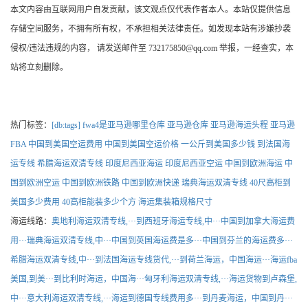
本文内容由互联网用户自发贡献，该文观点仅代表作者本人。本站仅提供信息
存储空间服务，不拥有所有权，不承担相关法律责任。如发现本站有涉嫌抄袭
侵权/违法违规的内容， 请发送邮件至 732175850@qq.com 举报，一经查实，本
站将立刻删除。
热门标签：
[db:tags]
fwa4是亚马逊哪里仓库
亚马逊仓库
亚马逊海运头程
亚马逊
FBA
中国到美国空运费用
中国到美国空运价格
一公斤到美国多少钱
到法国海
运专线
希腊海运双清专线
印度尼西亚海运
印度尼西亚空运
中国到欧洲海运
中
国到欧洲空运
中国到欧洲铁路
中国到欧洲快递
瑞典海运双清专线
40尺高柜到
美国多少费用
40高柜能装多少个方
海运集装箱规格尺寸
海运线路：
奥地利海运双清专线,···
到西班牙海运专线,中···
中国到加拿大海运费
用···
瑞典海运双清专线,中···
中国到英国海运费是多···
中国到芬兰的海运费多···
希腊海运双清专线,中···
到法国海运专线货代,···
到荷兰海运，中国海运···
海运fba
美国,到美···
到比利时海运，中国海···
匈牙利海运双清专线,···
海运货物到卢森堡,
中···
意大利海运双清专线,···
海运到德国专线费用多···
到丹麦海运，中国到丹···