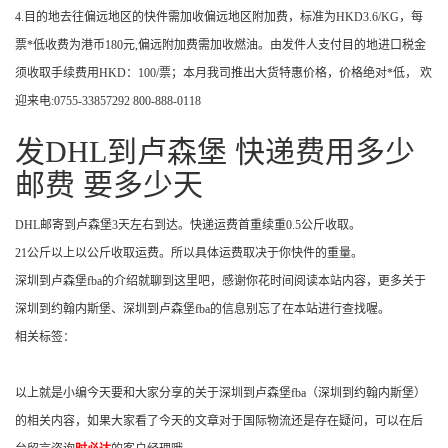
4.目的地去往偏远地区的快件需加收偏远地区附加费，标准为HKD3.6/KG，每
票*低收费为港币180元,偏远附加费需加收燃油。由发件人支付目的地进口税金
须收取手续费用HKD：100/票；本月我司推出大货特惠价格，价格绝对*低， 欢
迎来电:0755-33857292 800-888-0118
发DHL到卢森堡 快递费用多少
邮费 要多少天
DHL邮寄到卢森堡3天左右到达。快递运费首重续重0.5公斤收取。
21公斤以上以公斤收取运费。所以具体运费取决于你快件的重量。
深圳到卢森堡fba的介绍就聊到这里吧，感谢你花时间阅读本站内容，更多关于
深圳到约翰内斯堡、深圳到卢森堡fba的信息别忘了在本站进行查找喔。
相关标签：
以上就是小编今天要和大家分享的关于深圳到卢森堡fba（深圳到约翰内斯堡）
的相关内容，如果大家看了今天的文章对于国际物流还是存在疑问，可以在后