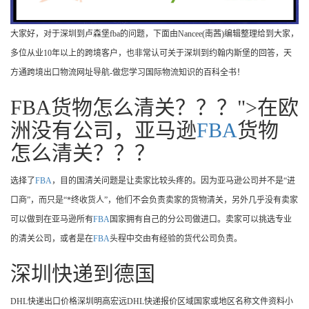
大家好，对于深圳到卢森堡fba的问题，下面由Nancee(南茜)编辑整理给到大家，
多位从业10年以上的跨境客户，也非常认可关于深圳到约翰内斯堡的回答，天
方通跨境出口物流网址导航-做您学习国际物流知识的百科全书！
FBA货物怎么清关？？？">在欧
洲没有公司，亚马逊
FBA
货物
怎么清关？？？
选择了
FBA
，目的国清关问题是让卖家比较头疼的。因为亚马逊公司并不是“进
口商”，而只是“*终收货人”，他们不会负责卖家的货物清关，另外几乎没有卖家
可以做到在亚马逊所有
FBA
国家拥有自己的分公司做进口。卖家可以挑选专业
的清关公司，或者是在
FBA
头程中交由有经验的货代公司负责。
深圳快递到德国
DHL快递出口价格深圳明高宏远DHL快递报价区域国家或地区名称文件资料小