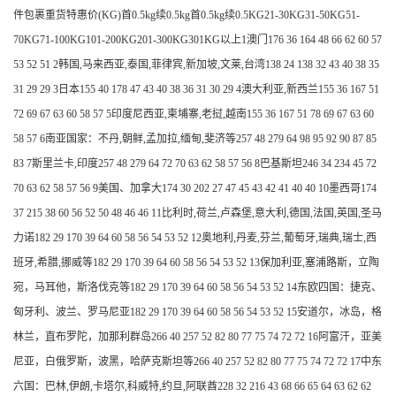
件包裹重货特惠价(KG)首0.5kg续0.5kg首0.5kg续0.5KG21-30KG31-50KG51-
70KG71-100KG101-200KG201-300KG301KG以上1澳门176 36 164 48 66 62 60 57
53 52 51 2韩国,马来西亚,泰国,菲律宾,新加坡,文莱,台湾138 24 138 32 43 40 38 35
31 29 29 3日本155 40 178 47 43 40 38 36 31 30 29 4澳大利亚,新西兰155 36 167 51
72 69 67 63 60 58 57 5印度尼西亚,柬埔寨,老挝,越南155 36 167 51 78 69 67 63 60
58 57 6南亚国家：不丹,朝鲜,孟加拉,缅甸,斐济等257 48 279 64 98 95 92 90 87 85
83 7斯里兰卡,印度257 48 279 64 72 70 63 62 58 57 56 8巴基斯坦246 34 234 45 72
70 63 62 58 57 56 9美国、加拿大174 30 202 27 47 45 43 42 41 40 40 10墨西哥174
37 215 38 60 56 52 50 48 46 46 11比利时,荷兰,卢森堡,意大利,德国,法国,英国,圣马
力诺182 29 170 39 64 60 58 56 54 53 52 12奥地利,丹麦,芬兰,葡萄牙,瑞典,瑞士,西
班牙,希腊,挪威等182 29 170 39 64 60 58 56 54 53 52 13保加利亚,塞浦路斯，立陶
宛，马耳他，斯洛伐克等182 29 170 39 64 60 58 56 54 53 52 14东欧四国：捷克、
匈牙利、波兰、罗马尼亚182 29 170 39 64 60 58 56 54 53 52 15安道尔，冰岛，格
林兰，直布罗陀，加那利群岛266 40 257 52 82 80 77 75 74 72 72 16阿富汗，亚美
尼亚，白俄罗斯，波黑，哈萨克斯坦等266 40 257 52 82 80 77 75 74 72 72 17中东
六国：巴林,伊朗,卡塔尔,科威特,约旦,阿联酋228 32 216 43 68 66 65 64 63 62 62